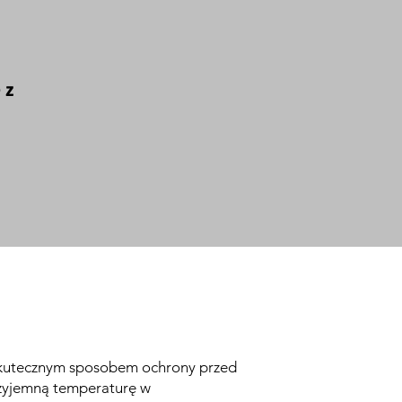
 z
ą skutecznym sposobem ochrony przed
zyjemną temperaturę w