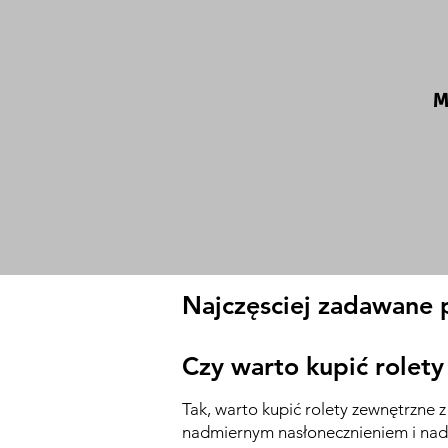
M
Najczęsciej zadawane 
Czy warto kupić rolet
Tak, warto kupić rolety zewnętrzne
nadmiernym nasłonecznieniem i nad