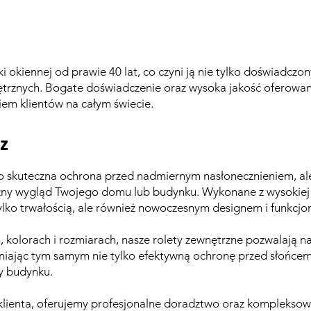
ki okiennej od prawie 40 lat, co czyni ją nie tylko doświadczo
rznych. Bogate doświadczenie oraz wysoka jakość oferowany
iem klientów na całym świecie.
z
lko skuteczna ochrona przed nadmiernym nasłonecznieniem, al
zny wygląd Twojego domu lub budynku. Wykonane z wysokiej j
tylko trwałością, ale również nowoczesnym designem i funkcjo
kolorach i rozmiarach, nasze rolety zewnętrzne pozwalają 
ewniając tym samym nie tylko efektywną ochronę przed słońcem 
y budynku.
klienta, oferujemy profesjonalne doradztwo oraz komplekso