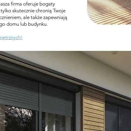
Nasza firma oferuje bogaty
 tylko skutecznie chronią Twoje
znieniem, ale także zapewniają
ego domu lub budynku.
wnętrznych!