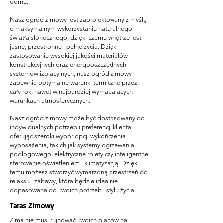
domu.
Nasz ogród zimowy jest zaprojektowany z myślą
o maksymalnym wykorzystaniu naturalnego
światła słonecznego, dzięki czemu wnętrze jest
jasne, przestronne i pełne życia. Dzięki
zastosowaniu wysokiej jakości materiałów
konstrukcyjnych oraz energooszczędnych
systemów izolacyjnych, nasz ogród zimowy
zapewnia optymalne warunki termiczne przez
cały rok, nawet w najbardziej wymagających
warunkach atmosferycznych.
Nasz ogród zimowy może być dostosowany do
indywidualnych potrzeb i preferencji klienta,
oferując szeroki wybór opcji wykończenia i
wyposażenia, takich jak systemy ogrzewania
podłogowego, elektryczne rolety czy inteligentne
sterowanie oświetleniem i klimatyzacją. Dzięki
temu możesz stworzyć wymarzoną przestrzeń do
relaksu i zabawy, która będzie idealnie
dopasowana do Twoich potrzeb i stylu życia.
Taras Zimowy
Zima nie musi rujnować Twoich planów na