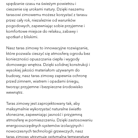
spędzanie czasu na świeżym powietrzu i
cieszenie się urokami natury. Dzięki naszemu
tarasowi zimowemu możesz korzystać z tarasu
przez cały rok, niezależnie od warunków
pogodowych, zapewniając sobie przyjemne i
komfortowe miejsce do relaksu, zabawy i
spotkań z bliskimi.
Nasz taras zimowy to innowacyjne rozwiązanie,
które pozwala cieszyć się atmosferą ogrodu bez
konieczności opuszczania ciepła i wygody
domowego wnętrza. Dzięki solidnej konstrukcji i
wysokiej jakości materiałom używanym do
budowy, nasz taras zimowy zapewnia ochronę
przed zimnem, wiatrem i opadami śniegu,
tworząc przyjemne i bezpieczne środowisko
wewnątrz.
Taras zimowy jest zaprojektowany tak, aby
maksymalnie wykorzystać naturalne światło
słoneczne, zapewniając jasność i przyjemną
atmosferę w pomieszczeniu. Dzięki zastosowaniu
energooszczędnych systemów izolacyjnych i
nowoczesnych technologii grzewczych, nasz
taras zimowy utrzymuje optymalną temperaturę