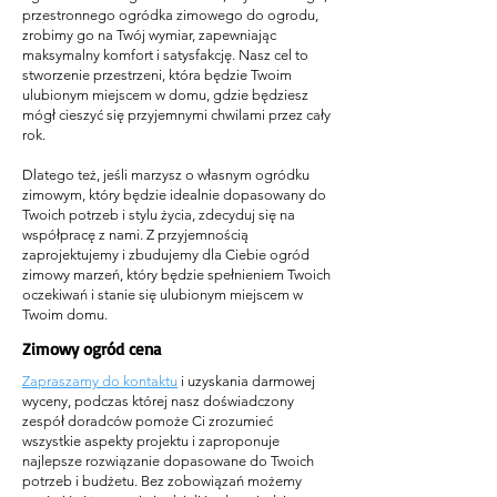
przestronnego ogródka zimowego do ogrodu,
zrobimy go na Twój wymiar, zapewniając
maksymalny komfort i satysfakcję. Nasz cel to
stworzenie przestrzeni, która będzie Twoim
ulubionym miejscem w domu, gdzie będziesz
mógł cieszyć się przyjemnymi chwilami przez cały
rok.
Dlatego też, jeśli marzysz o własnym ogródku
zimowym, który będzie idealnie dopasowany do
Twoich potrzeb i stylu życia, zdecyduj się na
współpracę z nami. Z przyjemnością
zaprojektujemy i zbudujemy dla Ciebie ogród
zimowy marzeń, który będzie spełnieniem Twoich
oczekiwań i stanie się ulubionym miejscem w
Twoim domu.
Zimowy ogród cena
Zapraszamy do kontaktu
i uzyskania darmowej
wyceny, podczas której nasz doświadczony
zespół doradców pomoże Ci zrozumieć
wszystkie aspekty projektu i zaproponuje
najlepsze rozwiązanie dopasowane do Twoich
potrzeb i budżetu. Bez zobowiązań możemy