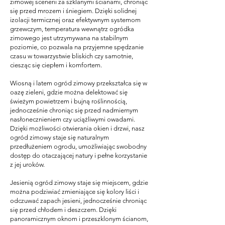
zimowej scenerii za szklanymi ścianami, chroniąc
się przed mrozem i śniegiem. Dzięki solidnej
izolacji termicznej oraz efektywnym systemom
grzewczym, temperatura wewnątrz ogródka
zimowego jest utrzymywana na stabilnym
poziomie, co pozwala na przyjemne spędzanie
czasu w towarzystwie bliskich czy samotnie,
ciesząc się ciepłem i komfortem.
Wiosną i latem ogród zimowy przekształca się w
oazę zieleni, gdzie można delektować się
świeżym powietrzem i bujną roślinnością,
jednocześnie chroniąc się przed nadmiernym
nasłonecznieniem czy uciążliwymi owadami.
Dzięki możliwości otwierania okien i drzwi, nasz
ogród zimowy staje się naturalnym
przedłużeniem ogrodu, umożliwiając swobodny
dostęp do otaczającej natury i pełne korzystanie
z jej uroków.
Jesienią ogród zimowy staje się miejscem, gdzie
można podziwiać zmieniające się kolory liści i
odczuwać zapach jesieni, jednocześnie chroniąc
się przed chłodem i deszczem. Dzięki
panoramicznym oknom i przeszklonym ścianom,