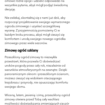
omówić różne opcje i udzielić odpowiedzi na
wszystkie pytania, abyś mógł podjąć świadomą
decyzję.
Nie zwlekaj, skontaktuj się z nami już dziś, aby
rozpocząć projektowanie swojego wymarzonego
ogrodu zimowego i uzyskać szczegółową
wycenę. Z przyjemnością pomożemy Ci w
każdym kroku procesu, abyś mógł cieszyć się
komfortem i urodą swojego nowego ogródka
zimowego przez wiele sezonów.
Zimowy ogród szklany
Przeszklony ogród zimowy to niezwykła
przestrzeń, która pozwala Ci doświadczać
uroków pogody przez cały rok, niezależnie od
warunków atmosferycznych na zewnątrz. Dzięki
panoramicznym oknom i przeszklonym ścianom,
możesz cieszyć się widokiem otaczającego
krajobrazu i przyrody, nie opuszczając komfortu
swojego domu.
Wiosną, latem, jesienią i zimą, przeszklony ogród
zimowy otwiera przed Tobą cały wachlarz
możliwości doświadczania zmieniających się pór