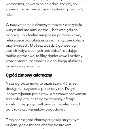
we wnętrzu, nawet w najchłodniejsze dni, co
sprawia, że można go wykorzystywać przez cały
rok.
W naszym tarasie zimowym możesz cieszyć się
wszystkimi urokami ogrodu, bez względu na
pogodę. To idealne miejsce na poranne kawę,
relaksujące popołudnia czy romantyczne kolacje
przy świecach. Możesz urządzić go według
swoich indywidualnych upodobań, dodając
meble ogrodowe, rośliny doniczkowe i ozdoby,
które sprawią, że stanie się ono Twoją ulubioną
przestrzenią w domu.
Ogród zimowy całoroczny
Nasz ogród zimowy to przestrzeń, która jest
dostępna i użyteczna przez cały rok. Dzięki
innowacyjnemu projektowi oraz zaawansowanym
technologiom, nasz ogród zimowy oferuje
komfort i wygodę użytkowania niezależnie od
pory roku czy warunków pogodowych.
Zimą nasz ogród zimowy staje się przytulnym
azylem, gdzie można cieszyć się urokami