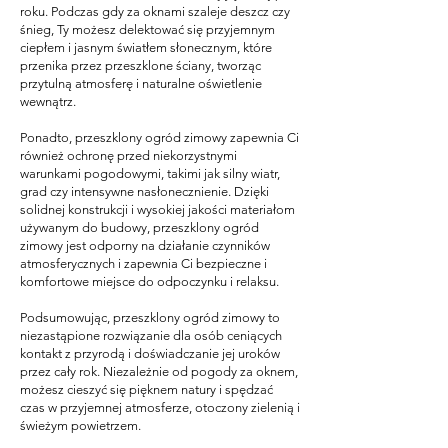
roku. Podczas gdy za oknami szaleje deszcz czy
śnieg, Ty możesz delektować się przyjemnym
ciepłem i jasnym światłem słonecznym, które
przenika przez przeszklone ściany, tworząc
przytulną atmosferę i naturalne oświetlenie
wewnątrz.
Ponadto, przeszklony ogród zimowy zapewnia Ci
również ochronę przed niekorzystnymi
warunkami pogodowymi, takimi jak silny wiatr,
grad czy intensywne nasłonecznienie. Dzięki
solidnej konstrukcji i wysokiej jakości materiałom
używanym do budowy, przeszklony ogród
zimowy jest odporny na działanie czynników
atmosferycznych i zapewnia Ci bezpieczne i
komfortowe miejsce do odpoczynku i relaksu.
Podsumowując, przeszklony ogród zimowy to
niezastąpione rozwiązanie dla osób ceniących
kontakt z przyrodą i doświadczanie jej uroków
przez cały rok. Niezależnie od pogody za oknem,
możesz cieszyć się pięknem natury i spędzać
czas w przyjemnej atmosferze, otoczony zielenią i
świeżym powietrzem.