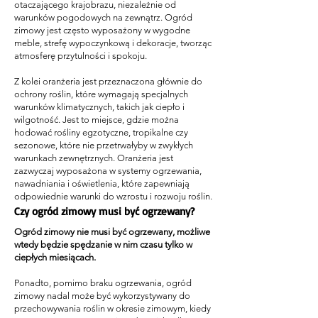
otaczającego krajobrazu, niezależnie od
warunków pogodowych na zewnątrz. Ogród
zimowy jest często wyposażony w wygodne
meble, strefę wypoczynkową i dekoracje, tworząc
atmosferę przytulności i spokoju.
Z kolei oranżeria jest przeznaczona głównie do
ochrony roślin, które wymagają specjalnych
warunków klimatycznych, takich jak ciepło i
wilgotność. Jest to miejsce, gdzie można
hodować rośliny egzotyczne, tropikalne czy
sezonowe, które nie przetrwałyby w zwykłych
warunkach zewnętrznych. Oranżeria jest
zazwyczaj wyposażona w systemy ogrzewania,
nawadniania i oświetlenia, które zapewniają
odpowiednie warunki do wzrostu i rozwoju roślin.
Czy ogród zimowy musi być ogrzewany?
Ogród zimowy nie musi być ogrzewany, możliwe
wtedy będzie spędzanie w nim czasu tylko w
ciepłych miesiącach.
Ponadto, pomimo braku ogrzewania, ogród
zimowy nadal może być wykorzystywany do
przechowywania roślin w okresie zimowym, kiedy