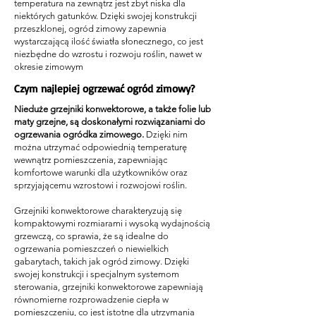
temperatura na zewnątrz jest zbyt niska dla
niektórych gatunków. Dzięki swojej konstrukcji
przeszklonej, ogród zimowy zapewnia
wystarczającą ilość światła słonecznego, co jest
niezbędne do wzrostu i rozwoju roślin, nawet w
okresie zimowym
Czym najlepiej ogrzewać ogród zimowy?
Nieduże grzejniki konwektorowe, a także folie lub
maty grzejne, są doskonałymi rozwiązaniami do
ogrzewania ogródka zimowego.
Dzięki nim
można utrzymać odpowiednią temperaturę
wewnątrz pomieszczenia, zapewniając
komfortowe warunki dla użytkowników oraz
sprzyjającemu wzrostowi i rozwojowi roślin.
Grzejniki konwektorowe charakteryzują się
kompaktowymi rozmiarami i wysoką wydajnością
grzewczą, co sprawia, że są idealne do
ogrzewania pomieszczeń o niewielkich
gabarytach, takich jak ogród zimowy. Dzięki
swojej konstrukcji i specjalnym systemom
sterowania, grzejniki konwektorowe zapewniają
równomierne rozprowadzenie ciepła w
pomieszczeniu, co jest istotne dla utrzymania