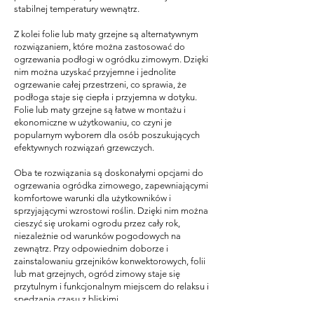
stabilnej temperatury wewnątrz.
Z kolei folie lub maty grzejne są alternatywnym
rozwiązaniem, które można zastosować do
ogrzewania podłogi w ogródku zimowym. Dzięki
nim można uzyskać przyjemne i jednolite
ogrzewanie całej przestrzeni, co sprawia, że
podłoga staje się ciepła i przyjemna w dotyku.
Folie lub maty grzejne są łatwe w montażu i
ekonomiczne w użytkowaniu, co czyni je
popularnym wyborem dla osób poszukujących
efektywnych rozwiązań grzewczych.
Oba te rozwiązania są doskonałymi opcjami do
ogrzewania ogródka zimowego, zapewniającymi
komfortowe warunki dla użytkowników i
sprzyjającymi wzrostowi roślin. Dzięki nim można
cieszyć się urokami ogrodu przez cały rok,
niezależnie od warunków pogodowych na
zewnątrz. Przy odpowiednim doborze i
zainstalowaniu grzejników konwektorowych, folii
lub mat grzejnych, ogród zimowy staje się
przytulnym i funkcjonalnym miejscem do relaksu i
spędzania czasu z bliskimi.