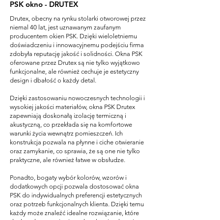
PSK okno - DRUTEX
Drutex, obecny na rynku stolarki otworowej przez
niemal 40 lat, jest uznawanym zaufanym
producentem okien PSK. Dzięki wieloletniemu
doświadczeniu i innowacyjnemu podejściu firma
zdobyła reputację jakość i solidności. Okna PSK
oferowane przez Drutex są nie tylko wyjątkowo
funkcjonalne, ale również cechuje je estetyczny
design i dbałość o każdy detal.
Dzięki zastosowaniu nowoczesnych technologii i
wysokiej jakości materiałów, okna PSK Drutex
zapewniają doskonałą izolację termiczną i
akustyczną, co przekłada się na komfortowe
warunki życia wewnątrz pomieszczeń. Ich
konstrukcja pozwala na płynne i ciche otwieranie
oraz zamykanie, co sprawia, że są one nie tylko
praktyczne, ale również łatwe w obsłudze.
Ponadto, bogaty wybór kolorów, wzorów i
dodatkowych opcji pozwala dostosować okna
PSK do indywidualnych preferencji estetycznych
oraz potrzeb funkcjonalnych klienta. Dzięki temu
każdy może znaleźć idealne rozwiązanie, które