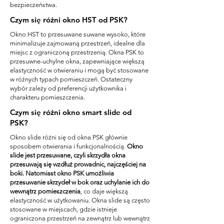
bezpieczeństwa.
Czym się różni okno HST od PSK?
Okno HST to przesuwane suwane wysoko, które
minimalizuje zajmowaną przestrzeń, idealne dla
miejsc z ograniczoną przestrzenią. Okna PSK to
przesuwne-uchylne okna, zapewniające większą
elastyczność w otwieraniu i mogą być stosowane
w różnych typach pomieszczeń. Ostateczny
wybór zależy od preferencji użytkownika i
charakteru pomieszczenia.
Czym się różni okno smart slide od
PSK?
Okno slide różni się od okna PSK głównie
sposobem otwierania i funkcjonalnością.
Okno
slide jest przesuwane, czyli skrzydła okna
przesuwają się wzdłuż prowadnic, najczęściej na
boki. Natomiast okno PSK umożliwia
przesuwanie skrzydeł w bok oraz uchylanie ich do
wewnątrz pomieszczenia
, co daje większą
elastyczność w użytkowaniu. Okna slide są często
stosowane w miejscach, gdzie istnieje
ograniczona przestrzeń na zewnątrz lub wewnątrz