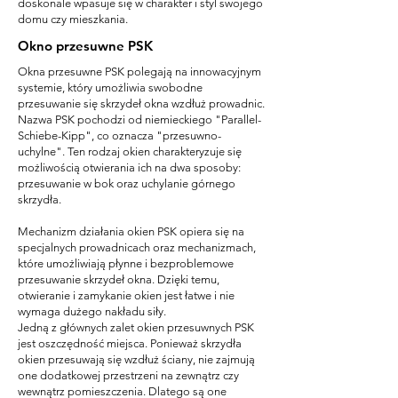
doskonale wpasuje się w charakter i styl swojego
domu czy mieszkania.
Okno przesuwne PSK
Okna przesuwne PSK polegają na innowacyjnym
systemie, który umożliwia swobodne
przesuwanie się skrzydeł okna wzdłuż prowadnic.
Nazwa PSK pochodzi od niemieckiego "Parallel-
Schiebe-Kipp", co oznacza "przesuwno-
uchylne". Ten rodzaj okien charakteryzuje się
możliwością otwierania ich na dwa sposoby:
przesuwanie w bok oraz uchylanie górnego
skrzydła.
Mechanizm działania okien PSK opiera się na
specjalnych prowadnicach oraz mechanizmach,
które umożliwiają płynne i bezproblemowe
przesuwanie skrzydeł okna. Dzięki temu,
otwieranie i zamykanie okien jest łatwe i nie
wymaga dużego nakładu siły.
Jedną z głównych zalet okien przesuwnych PSK
jest oszczędność miejsca. Ponieważ skrzydła
okien przesuwają się wzdłuż ściany, nie zajmują
one dodatkowej przestrzeni na zewnątrz czy
wewnątrz pomieszczenia. Dlatego są one