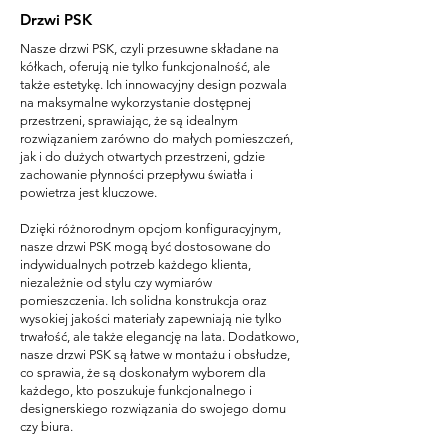
Drzwi PSK
Nasze drzwi PSK, czyli przesuwne składane na
kółkach, oferują nie tylko funkcjonalność, ale
także estetykę. Ich innowacyjny design pozwala
na maksymalne wykorzystanie dostępnej
przestrzeni, sprawiając, że są idealnym
rozwiązaniem zarówno do małych pomieszczeń,
jak i do dużych otwartych przestrzeni, gdzie
zachowanie płynności przepływu światła i
powietrza jest kluczowe.
Dzięki różnorodnym opcjom konfiguracyjnym,
nasze drzwi PSK mogą być dostosowane do
indywidualnych potrzeb każdego klienta,
niezależnie od stylu czy wymiarów
pomieszczenia. Ich solidna konstrukcja oraz
wysokiej jakości materiały zapewniają nie tylko
trwałość, ale także elegancję na lata. Dodatkowo,
nasze drzwi PSK są łatwe w montażu i obsłudze,
co sprawia, że są doskonałym wyborem dla
każdego, kto poszukuje funkcjonalnego i
designerskiego rozwiązania do swojego domu
czy biura.