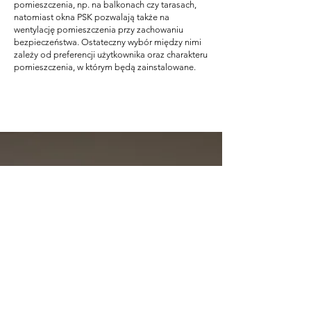
pomieszczenia, np. na balkonach czy tarasach,
natomiast okna PSK pozwalają także na
wentylację pomieszczenia przy zachowaniu
bezpieczeństwa. Ostateczny wybór między nimi
zależy od preferencji użytkownika oraz charakteru
pomieszczenia, w którym będą zainstalowane.
ZACZNIJ TERAZ!
OTRZYMAJ
WSTĘPNĄ
WYCENĘ