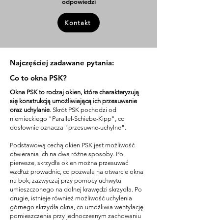
odpowiedzi
Kontakt
Najczęściej zadawane pytania:
Co to okna PSK?
Okna PSK to rodzaj okien, które charakteryzują
się konstrukcją umożliwiającą ich przesuwanie
oraz uchylanie
. Skrót PSK pochodzi od
niemieckiego "Parallel-Schiebe-Kipp", co
dosłownie oznacza "przesuwne-uchylne".
Podstawową cechą okien PSK jest możliwość
otwierania ich na dwa różne sposoby. Po
pierwsze, skrzydła okien można przesuwać
wzdłuż prowadnic, co pozwala na otwarcie okna
na bok, zazwyczaj przy pomocy uchwytu
umieszczonego na dolnej krawędzi skrzydła. Po
drugie, istnieje również możliwość uchylenia
górnego skrzydła okna, co umożliwia wentylację
pomieszczenia przy jednoczesnym zachowaniu