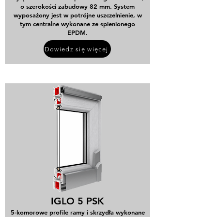
o szerokości zabudowy 82 mm. System
wyposażony jest w potrójne uszczelnienie, w
tym centralne wykonane ze spienionego
EPDM.
Dowiedz się więcej
IGLO 5 PSK
5-komorowe profile ramy i skrzydła wykonane